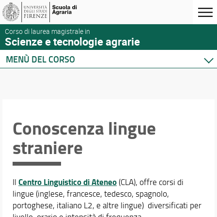
Corso di laurea magistrale in
Scienze e tecnologie agrarie
MENÙ DEL CORSO
Home
Corso di studio
Didattica
Conoscenza lingue
Ricerca insegnamenti
Piano di Studio
straniere
Conoscenza lingue straniere
Corsi di formazione sulla sicurezza
Esercitazioni
Centro Linguistico di Ateneo
Stage e tirocini
Il
(CLA), offre corsi di
lingue (inglese, francesce, tedesco, spagnolo,
Mobilità internazionale
portoghese, italiano L2, e altre lingue) diversificati per
Docenti
livello, orario e intensità di frequenza.